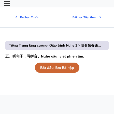
Bài học Trước
Bài học Tiếp theo
Tiếng Trung tăng cường- Giáo trình Nghe 1
语音预备课（四）Bài dự bị ngữ âm (4)
五、听句子，写拼音。Nghe câu, viết phiên âm.