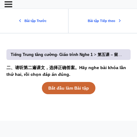
Bài tập Trước
Bài tập Tiếp theo
Tiếng Trung tăng cường- Giáo trình Nghe 1
第五课 – 留学生宿舍在哪儿？(Bài 5: Ký túc xá du học sinh ở đâu?)
二、请听第二遍课文，选择正确答案。Hãy nghe bài khóa lần
thứ hai, rồi chọn đáp án đúng.