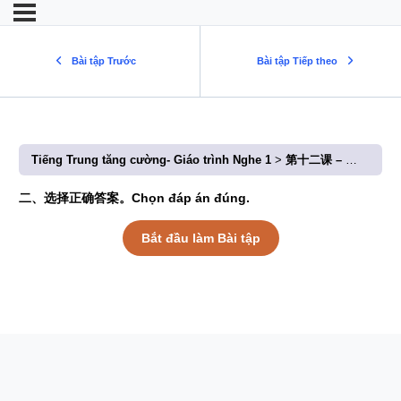
Bài tập Trước
Bài tập Tiếp theo
Tiếng Trung tăng cường- Giáo trình Nghe 1
第十二课 – 我要去成都开会 (Bài 12: Tôi sẽ đi họp ở Thành Đô)
二、选择正确答案。Chọn đáp án đúng.