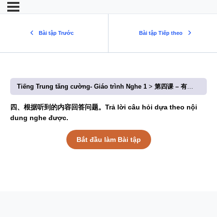
Bài tập Trước
Bài tập Tiếp theo
Tiếng Trung tăng cường- Giáo trình Nghe 1
第四课 – 有趣的名字 (Bài 4: Cái tên thú vị)
四、根据听到的内容回答问题。Trả lời câu hỏi dựa theo nội
dung nghe được.