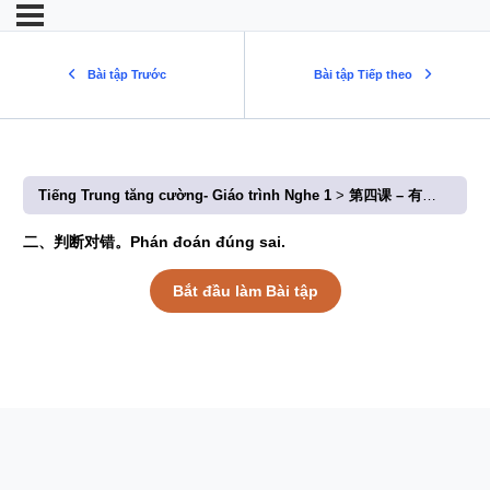
Bài tập Trước
Bài tập Tiếp theo
Tiếng Trung tăng cường- Giáo trình Nghe 1
第四课 – 有趣的名字 (Bài 4: Cái tên thú vị)
二、判断对错。Phán đoán đúng sai.