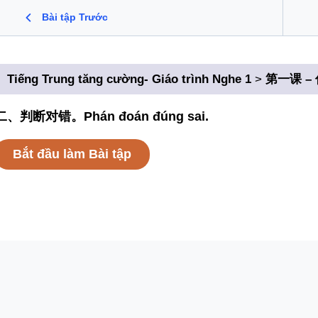
Bài tập Trước
Tiếng Trung tăng cường- Giáo trình Nghe 1
第一课 – 你
二、判断对错。Phán đoán đúng sai.