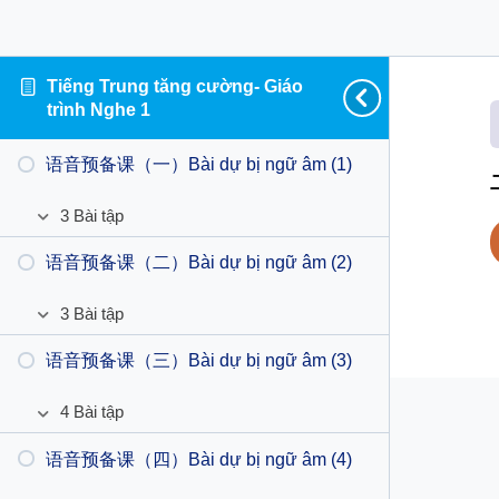
Tiếng Trung tăng cường- Giáo
trình Nghe 1
语音预备课（一）Bài dự bị ngữ âm (1)
3 Bài tập
语
Mở
音
ra
语音预备课（二）Bài dự bị ngữ âm (2)
TTTCN1 DB1 BT2
预
备
3 Bài tập
TTTCN1 DB1 BT4
课
语
Mở
（一）
音
ra
语音预备课（三）Bài dự bị ngữ âm (3)
TTTCN1 DB2 BT3
Bài
TTTCN1 DB1 BT5
预
dự
备
4 Bài tập
TTTCN1 DB2 BT4
bị
课
语
Mở
ngữ
（二）
音
ra
语音预备课（四）Bài dự bị ngữ âm (4)
TTTCN1 DB3 BT2
âm
Bài
TTTCN1 DB2 BT5
预
(1)
dự
备