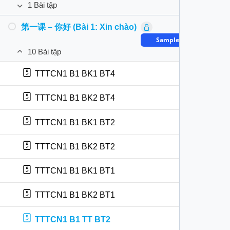
1 Bài tập
TTTCN1 DB3 BT4
bị
课
语
Mở
ngữ
（三）
音
ra
第一课 – 你好 (Bài 1: Xin chào)
TTTCN1 DB4 BT5
âm
Bài
TTTCN1 DB3 BT5
预
(2)
Sample Bài học
dự
备
bị
10 Bài tập
课
TTTCN1 DB3 BT3
第
Đóng
ngữ
（四）
一
lại
âm
TTTCN1 B1 BK1 BT4
Bài
课
(3)
dự
–
bị
TTTCN1 B1 BK2 BT4
你
ngữ
好
âm
(Bài
TTTCN1 B1 BK1 BT2
(4)
1:
Xin
TTTCN1 B1 BK2 BT2
chào)
TTTCN1 B1 BK1 BT1
TTTCN1 B1 BK2 BT1
TTTCN1 B1 TT BT2