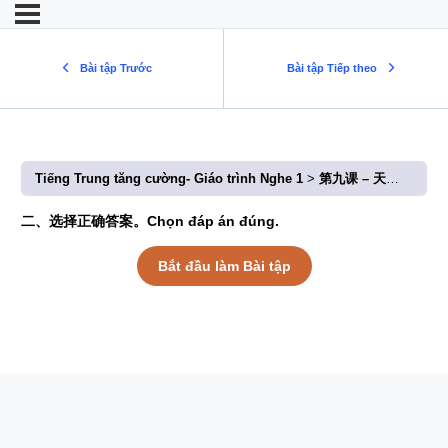
Bài tập Trước
Bài tập Tiếp theo
Tiếng Trung tăng cường- Giáo trình Nghe 1
第九课 – 天气预报不太准 (Bài 9: Dự báo thời tiết không chính xác lắm)
二、选择正确答案。Chọn đáp án đúng.