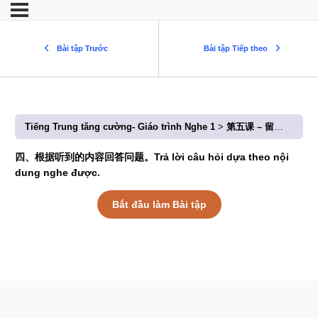
Bài tập Trước
Bài tập Tiếp theo
Tiếng Trung tăng cường- Giáo trình Nghe 1
第五课 – 留学生宿舍在哪儿？(Bài 5: Ký túc xá du học sinh ở đâu?)
四、根据听到的内容回答问题。Trả lời câu hỏi dựa theo nội
dung nghe được.