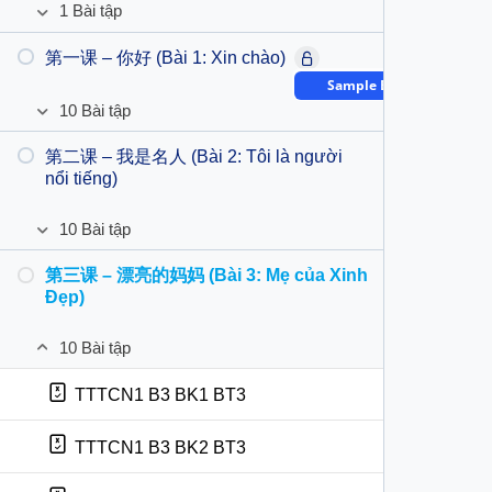
1 Bài tập
TTTCN1 DB3 BT4
bị
课
语
Mở
ngữ
（三）
音
ra
第一课 – 你好 (Bài 1: Xin chào)
TTTCN1 DB4 BT5
âm
Bài
TTTCN1 DB3 BT5
预
(2)
Sample Bài học
dự
备
bị
10 Bài tập
课
TTTCN1 DB3 BT3
第
Mở
ngữ
（四）
一
ra
第二课 – 我是名人 (Bài 2: Tôi là người
âm
TTTCN1 B1 BK1 BT4
Bài
课
nổi tiếng)
(3)
dự
–
bị
TTTCN1 B1 BK2 BT4
你
ngữ
10 Bài tập
好
第
Mở
âm
(Bài
TTTCN1 B1 BK1 BT2
二
ra
第三课 – 漂亮的妈妈 (Bài 3: Mẹ của Xinh
TTTCN1 B2 BK1 BT4
(4)
1:
课
Đẹp)
Xin
–
TTTCN1 B1 BK2 BT2
TTTCN1 B2 BK2 BT4
chào)
我
10 Bài tập
是
第
Đóng
TTTCN1 B1 BK1 BT1
名
TTTCN1 B2 BK1 BT2
三
lại
TTTCN1 B3 BK1 BT3
人
课
TTTCN1 B1 BK2 BT1
(Bài
–
TTTCN1 B2 BK2 BT2
TTTCN1 B3 BK2 BT3
2:
漂
TTTCN1 B1 TT BT2
Tôi
亮
TTTCN1 B2 BK1 BT1