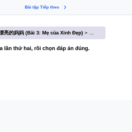
Bài tập Tiếp theo
亮的妈妈 (Bài 3: Mẹ của Xinh Đẹp)
TTTCN1 B3 BK2 B
ứ hai, rồi chọn đáp án đúng.