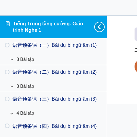
Tiếng Trung tăng cường- Giáo
trình Nghe 1
语音预备课（一）Bài dự bị ngữ âm (1)
3 Bài tập
语
Mở
音
ra
语音预备课（二）Bài dự bị ngữ âm (2)
TTTCN1 DB1 BT2
预
备
3 Bài tập
TTTCN1 DB1 BT4
课
语
Mở
（一）
音
ra
语音预备课（三）Bài dự bị ngữ âm (3)
TTTCN1 DB2 BT3
Bài
TTTCN1 DB1 BT5
预
dự
备
4 Bài tập
TTTCN1 DB2 BT4
bị
课
语
Mở
ngữ
（二）
音
ra
语音预备课（四）Bài dự bị ngữ âm (4)
TTTCN1 DB3 BT2
âm
Bài
TTTCN1 DB2 BT5
预
(1)
dự
备