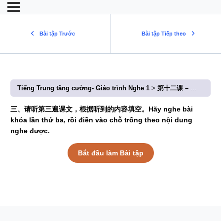
Bài tập Trước
Bài tập Tiếp theo
Tiếng Trung tăng cường- Giáo trình Nghe 1
第十二课 – 我要去成都开会 (Bài 12: Tôi sẽ đi họp ở Thành Đô)
三、请听第三遍课文，根据听到的内容填空。Hãy nghe bài
khóa lần thứ ba, rồi điền vào chỗ trống theo nội dung
nghe được.