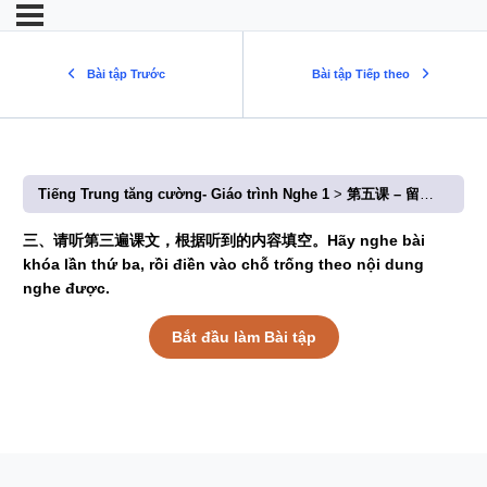
Bài tập Trước
Bài tập Tiếp theo
Tiếng Trung tăng cường- Giáo trình Nghe 1
第五课 – 留学生宿舍在哪儿？(Bài 5: Ký túc xá du học sinh ở đâu?)
三、请听第三遍课文，根据听到的内容填空。Hãy nghe bài
khóa lần thứ ba, rồi điền vào chỗ trống theo nội dung
nghe được.